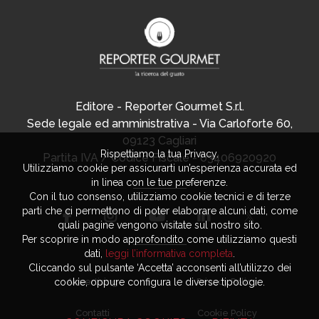
Editore - Reporter Gourmet S.r.l.
Sede legale ed amministrativa - Via Carloforte 60,
09123 Cagliari
Rispettiamo la tua Privacy.
Partita IVA / Codice Fiscale - 03406920920
Utilizziamo cookie per assicurarti un’esperienza accurata ed
in linea con le tue preferenze.
Con il tuo consenso, utilizziamo cookie tecnici e di terze
parti che ci permettono di poter elaborare alcuni dati, come
quali pagine vengono visitate sul nostro sito.
Per scoprire in modo approfondito come utilizziamo questi
dati,
leggi l’informativa completa
.
Cliccando sul pulsante ‘Accetta’ acconsenti all’utilizzo dei
Advertising
Privacy Policy
cookie, oppure configura le diverse tipologie.
Contatti
Cookie Policy