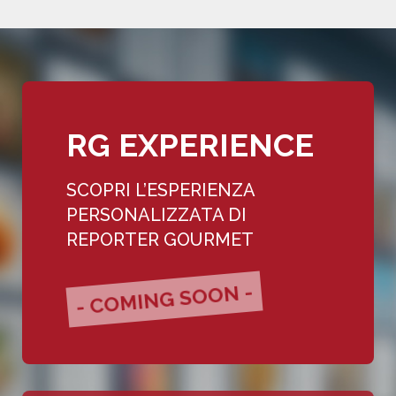
RG EXPERIENCE
SCOPRI L’ESPERIENZA
PERSONALIZZATA DI
REPORTER GOURMET
- COMING SOON -