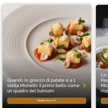
Lo 
Quando lo gnocco di patate è a 1
Reg
stella Michelin: il primo bello come
Mic
un quadro del Suinsom
ric
PRIMI PIATTI