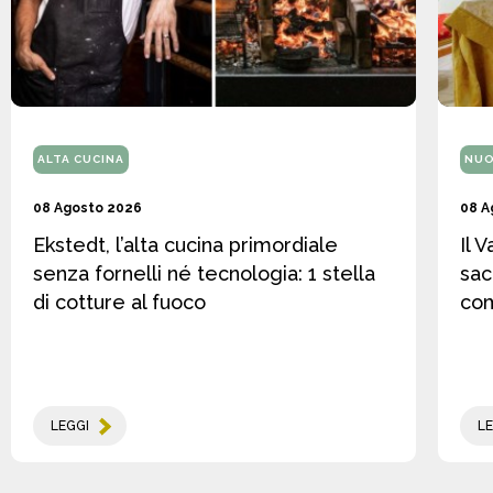
ALTA CUCINA
NUO
08 Agosto 2026
08 A
Ekstedt, l’alta cucina primordiale
Il 
senza fornelli né tecnologia: 1 stella
sac
di cotture al fuoco
co
LEGGI
LE