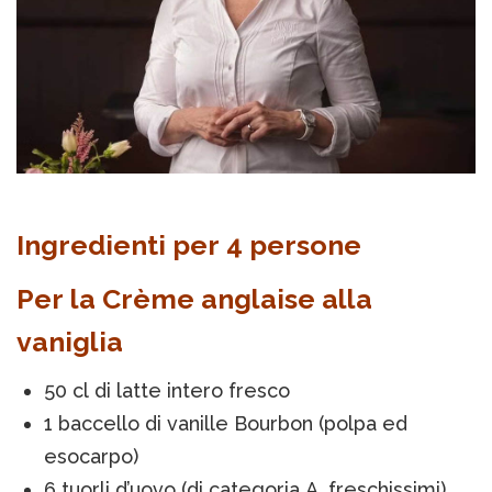
Ingredienti per 4 persone
Per la Crème anglaise alla
vaniglia
50 cl di latte intero fresco
1 baccello di vanille Bourbon (polpa ed
esocarpo)
6 tuorli d’uovo (di categoria A, freschissimi)