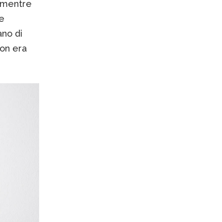
mentre
de
no di
on era