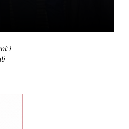
i: i
li