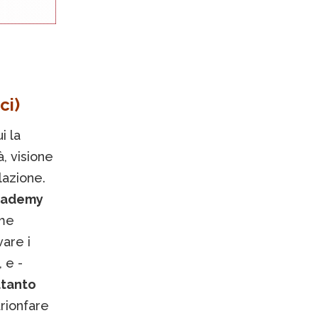
ci)
i la
, visione
lazione.
Academy
ome
vare i
 e -
ltanto
rionfare