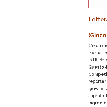
Letter
(Gioco 
C’è un mo
cucina sm
ed il cib
Questo è
Competi
reporter,
giovani t
soprattut
ingredien