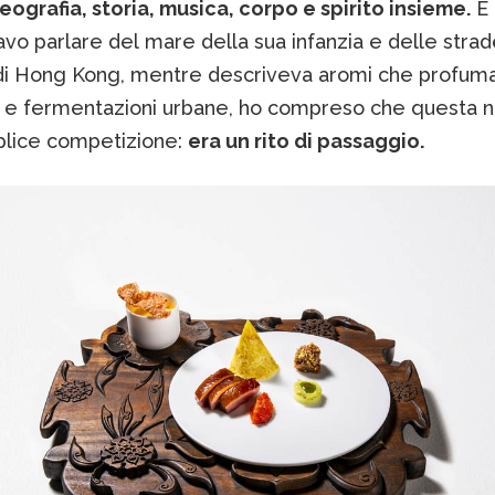
ografia, storia, musica, corpo e spirito insieme.
E 
avo parlare del mare della sua infanzia e delle stra
 di Hong Kong, mentre descriveva aromi che profuma
a’ e fermentazioni urbane, ho compreso che questa n
lice competizione:
era un rito di passaggio.