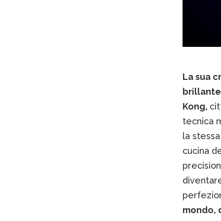
La sua c
brillante
Kong,
ci
tecnica 
la stessa
cucina de
precision
diventare
perfezio
mondo, d