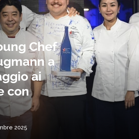
Young Chef
lugmann a
aggio ai
e con
mbre 2025