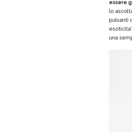
essere ge
lo ascolt
pulsanti
esoticit
una semp