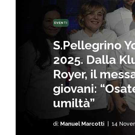
EVENTI
S.Pellegrino 
2025. Dalla K
Royer, il mess
giovani: “Osat
umiltà”
di:
Manuel Marcotti
|
14 Nove