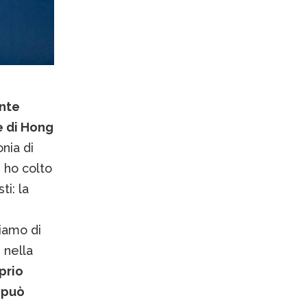
onte
e di Hong
onia di
 ho colto
ti: la
iamo di
 nella
prio
 può