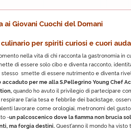
a ai Giovani Cuochi del Domani
culinario per spiriti curiosi e cuori auda
mento nella vita di chi racconta la gastronomia in cu
ette di essere solo cibo e diventa racconto, identità
o stesso smette di essere nutrimento e diventa rive
 accaduto per me alla S.Pellegrino Young Chef 
tion,
quando ho avuto il privilegio di partecipare c
 respirare l’aria tesa e febbrile dei backstage, osser
alenti lavorare come orologiai, metronomi del gusto,
to -
un palcoscenico dove la fiamma non brucia so
ti, ma forgia destini.
Quest’anno il mondo ha visto t