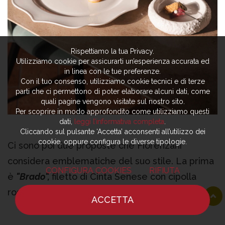
Rispettiamo la tua Privacy.
Utilizziamo cookie per assicurarti un’esperienza accurata ed
in linea con le tue preferenze.
Con il tuo consenso, utilizziamo cookie tecnici e di terze
parti che ci permettono di poter elaborare alcuni dati, come
quali pagine vengono visitate sul nostro sito.
Per scoprire in modo approfondito come utilizziamo questi
dati,
leggi l’informativa completa
.
Cliccando sul pulsante ‘Accetta’ acconsenti all’utilizzo dei
cookie, oppure configura le diverse tipologie.
Ci sono poi due proposte che Fiorenzani
considera emblematiche del suo stile. La prima
CONFIGURA COOKIES
RIFIUTA
è
"Brado",
filetto di Cinta Senese con cipolla
rossa fermentata, cialda di mandorle tostate e
ACCETTA
riduzione al whisky.
“È un piatto storico del
HOME
NOTIZIE
CHEF
DOVE MANGIARE
ristorante, presente da anni sia nella carta sia nel